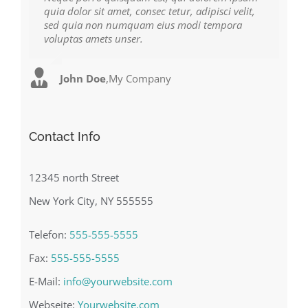
quia dolor sit amet, consec tetur, adipisci velit,
facilisis laoreet eget pulvinar nibh. Suspendisse
sed quia non numquam eius modi tempora
at ultrices dui. Curabitur ac felis arcu sadips
voluptas amets unser.
ipsums fugiats nemis.
John Doe
Luke Beck
,
My Company
,
Theme Fusion
Contact Info
12345 north Street
New York City, NY 555555
Telefon:
555-555-5555
Fax:
555-555-5555
E-Mail:
info@yourwebsite.com
Webseite:
Yourwebsite.com