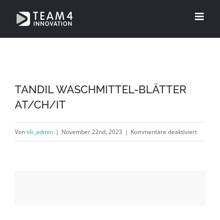
Zum
Inhalt
springen
TANDIL WASCHMITTEL-BLÄTTER
AT/CH/IT
für
Von
t4i_admin
|
November 22nd, 2023
|
Kommentare deaktiviert
TANDIL
WASCHM
BLÄTTE
AT/CH/I