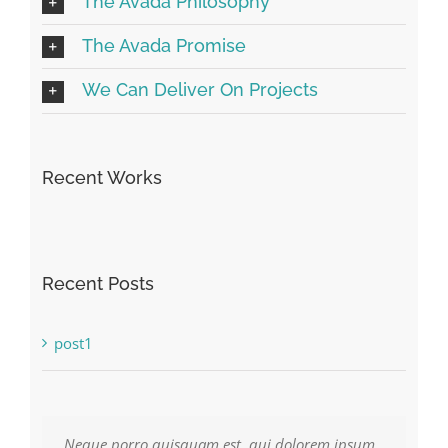
The Avada Philosophy
The Avada Promise
We Can Deliver On Projects
Recent Works
Recent Posts
post1
Neque porro quisquam est, qui dolorem ipsum
Aliquam erat volutpat. Quisque at est id ligula