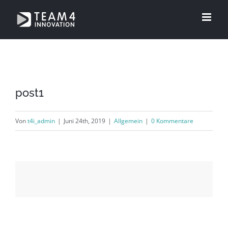
Zum
Inhalt
springen
post1
Von
t4i_admin
|
Juni 24th, 2019
|
Allgemein
|
0 Kommentare