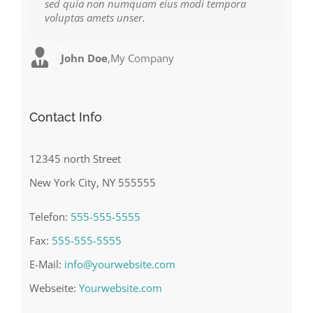
sed quia non numquam eius modi tempora
at ultrices dui. Curabitur ac felis arcu sadips
voluptas amets unser.
ipsums fugiats nemis.
John Doe
Luke Beck
,
My Company
,
Theme Fusion
Contact Info
12345 north Street
New York City, NY 555555
Telefon:
555-555-5555
Fax:
555-555-5555
E-Mail:
info@yourwebsite.com
Webseite:
Yourwebsite.com