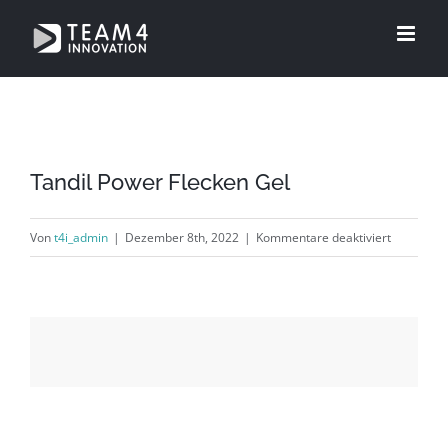
Zum
Inhalt
springen
Tandil Power Flecken Gel
für
Von
t4i_admin
|
Dezember 8th, 2022
|
Kommentare deaktiviert
Tandil
Power
Flecken
Gel