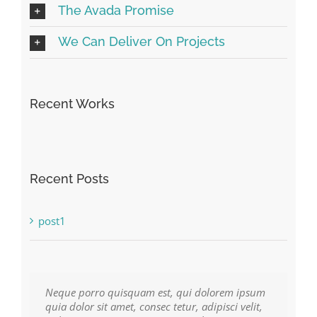
The Avada Promise
We Can Deliver On Projects
Recent Works
Recent Posts
post1
Neque porro quisquam est, qui dolorem ipsum
Aliquam erat volutpat. Quisque at est id ligula
quia dolor sit amet, consec tetur, adipisci velit,
facilisis laoreet eget pulvinar nibh. Suspendisse