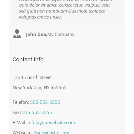
quia dolor sit amet, consec tetur, adipisci velit,
facilisis laoreet eget pulvinar nibh. Suspendisse
sed quia non numquam eius modi tempora
at ultrices dui. Curabitur ac felis arcu sadips
voluptas amets unser.
ipsums fugiats nemis.
John Doe
Luke Beck
,
My Company
,
Theme Fusion
Contact Info
12345 north Street
New York City, NY 555555
Telefon:
555-555-5555
Fax:
555-555-5555
E-Mail:
info@yourwebsite.com
Webseite:
Yourwebsite.com