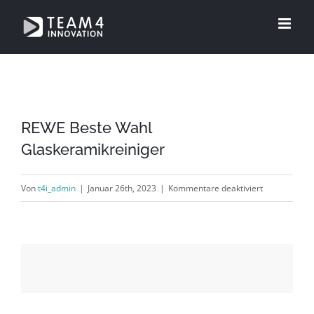
Zum
Inhalt
springen
REWE Beste Wahl
Glaskeramikreiniger
für
Von
t4i_admin
|
Januar 26th, 2023
|
Kommentare deaktiviert
REWE
Beste
Wahl
Glaskeramikr