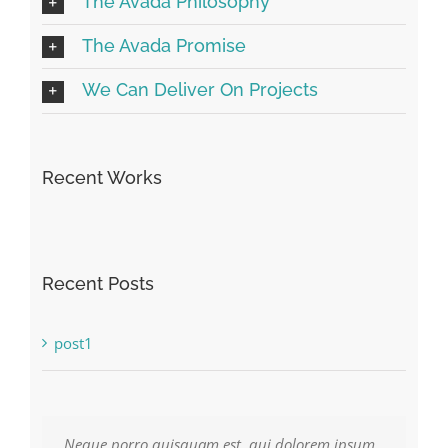
The Avada Philosophy
The Avada Promise
We Can Deliver On Projects
Recent Works
Recent Posts
post1
Neque porro quisquam est, qui dolorem ipsum
Aliquam erat volutpat. Quisque at est id ligula