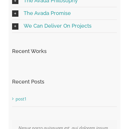
The Avada Philosophy
The Avada Promise
We Can Deliver On Projects
Recent Works
Recent Posts
post1
Neque porro quisquam est, qui dolorem ipsum
Aliquam erat volutpat. Quisque at est id ligula