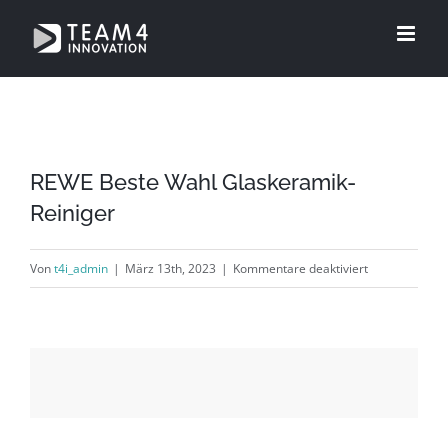
Zum
Inhalt
springen
REWE Beste Wahl Glaskeramik-
Reiniger
für
Von
t4i_admin
|
März 13th, 2023
|
Kommentare deaktiviert
REWE
Beste
Wahl
Glaskeramik-
Reiniger