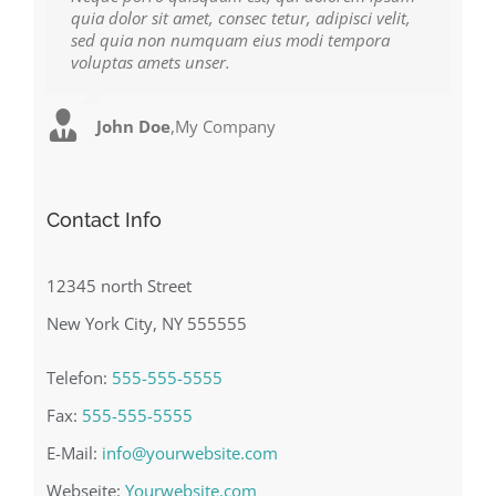
quia dolor sit amet, consec tetur, adipisci velit,
facilisis laoreet eget pulvinar nibh. Suspendisse
sed quia non numquam eius modi tempora
at ultrices dui. Curabitur ac felis arcu sadips
voluptas amets unser.
ipsums fugiats nemis.
John Doe
Luke Beck
,
My Company
,
Theme Fusion
Contact Info
12345 north Street
New York City, NY 555555
Telefon:
555-555-5555
Fax:
555-555-5555
E-Mail:
info@yourwebsite.com
Webseite:
Yourwebsite.com