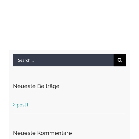
stroje
Search
for:
Neueste Beiträge
post1
Neueste Kommentare