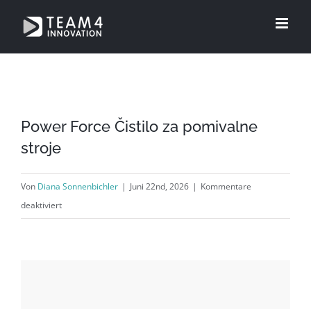
Zum
Inhalt
springen
Power Force Čistilo za pomivalne
stroje
Von
Diana Sonnenbichler
|
Juni 22nd, 2026
|
Kommentare
für
deaktiviert
Power
Force
Čistilo
za
pomivalne