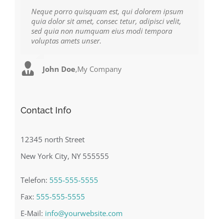
Neque porro quisquam est, qui dolorem ipsum
Aliquam erat volutpat. Quisque at est id ligula
quia dolor sit amet, consec tetur, adipisci velit,
facilisis laoreet eget pulvinar nibh. Suspendisse
sed quia non numquam eius modi tempora
at ultrices dui. Curabitur ac felis arcu sadips
voluptas amets unser.
ipsums fugiats nemis.
John Doe
Luke Beck
,
My Company
,
Theme Fusion
Contact Info
12345 north Street
New York City, NY 555555
Telefon:
555-555-5555
Fax:
555-555-5555
E-Mail:
info@yourwebsite.com