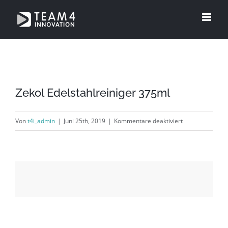
Zum
Inhalt
springen
Zekol Edelstahlreiniger 375ml
für
Von
t4i_admin
|
Juni 25th, 2019
|
Kommentare deaktiviert
Zekol
Edelstahlreinige
375ml