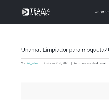
Zum
Untern
Inhalt
springen
Unamat Limpiador para moqueta/U
fü
Von
t4i_admin
|
Oktober 2nd, 2020
|
Kommentare deaktiviert
U
L
p
m
A
d
l