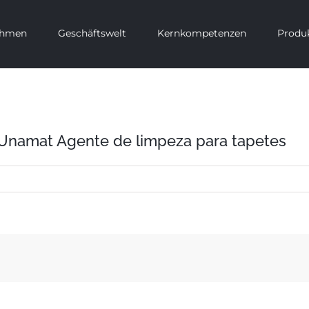
ehmen
Geschäftswelt
Kernkompetenzen
Produ
namat Agente de limpeza para tapetes
r
namat
impiador
ara
oqueta/Unamat
gente
e
impeza