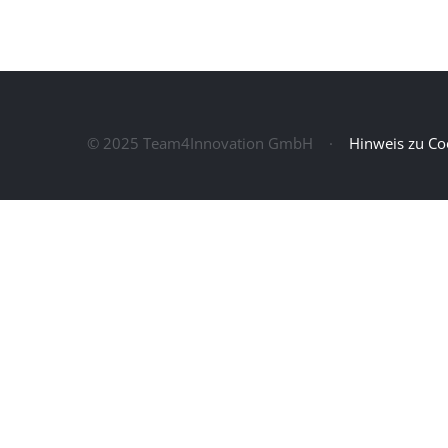
© 2025 Team4Innovation GmbH ·
Hinweis zu Co