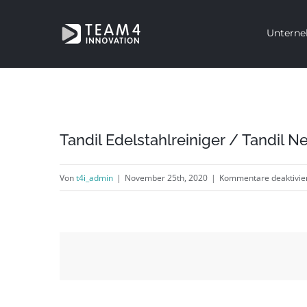
Zum
Untern
Inhalt
springen
Tandil Edelstahlreiniger / Tandil N
Von
t4i_admin
|
November 25th, 2020
|
Kommentare deaktivie