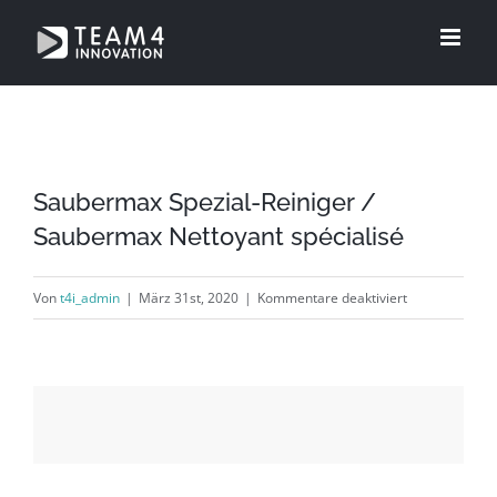
Zum
Inhalt
springen
Saubermax Spezial-Reiniger /
Saubermax Nettoyant spécialisé
für
Von
t4i_admin
|
März 31st, 2020
|
Kommentare deaktiviert
Saubermax
Spezial-
Reiniger
/
Saubermax
Nettoyant